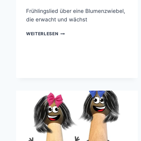
Frühlingslied über eine Blumenzwiebel,
die erwacht und wächst
NOTEN:
WEITERLESEN
ES
IST
ZEIT,
ES
IST
ZEIT