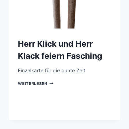
Herr Klick und Herr
Klack feiern Fasching
Einzelkarte für die bunte Zeit
HERR
WEITERLESEN
KLICK
UND
HERR
KLACK
FEIERN
FASCHING